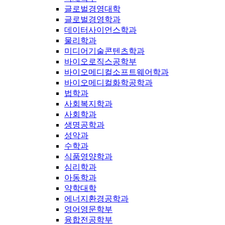
글로벌경영대학
글로벌경영학과
데이터사이언스학과
물리학과
미디어기술콘텐츠학과
바이오로직스공학부
바이오메디컬소프트웨어학과
바이오메디컬화학공학과
법학과
사회복지학과
사회학과
생명공학과
성악과
수학과
식품영양학과
심리학과
아동학과
약학대학
에너지환경공학과
영어영문학부
융합전공학부