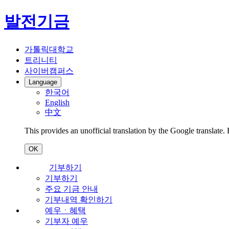
발전기금
가톨릭대학교
트리니티
사이버캠퍼스
Language
한국어
English
中文
This provides an unofficial translation by the Google translate.
OK
기부하기
기부하기
주요 기금 안내
기부내역 확인하기
예우ㆍ혜택
기부자 예우