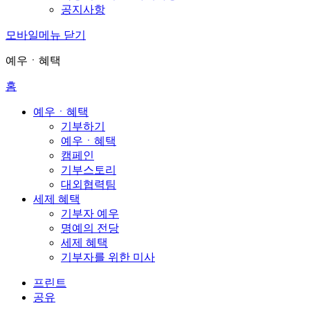
공지사항
모바일메뉴 닫기
예우ㆍ혜택
홈
예우ㆍ혜택
기부하기
예우ㆍ혜택
캠페인
기부스토리
대외협력팀
세제 혜택
기부자 예우
명예의 전당
세제 혜택
기부자를 위한 미사
프린트
공유