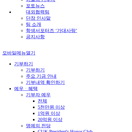
포토뉴스
대외협력팀
단장 인사말
팀 소개
학생서포터즈 ‘가대사랑’
공지사항
모바일메뉴열기
기부하기
기부하기
주요 기금 안내
기부내역 확인하기
예우ㆍ혜택
기부자 예우
전체
5천만원 이상
1억원 이상
20억원 이상
명예의 전당
CUK President's Honor Club