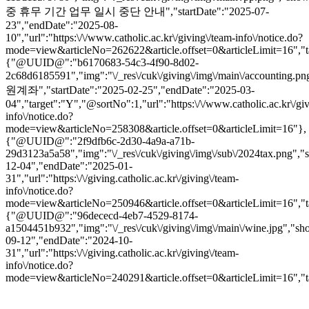
중 휴무 기간 업무 일시 중단 안내","startDate":"2025-07-
23","endDate":"2025-08-
10","url":"https:\/\/www.catholic.ac.kr\/giving\/team-info\/notice.do?
mode=view&articleNo=262622&article.offset=0&articleLimit=16","t
{"@UUID@":"b6170683-54c3-4f90-8d02-
2c68d6185591","img":"\/_res\/cuk\/giving\/img\/main\/accounting.
원계좌","startDate":"2025-02-25","endDate":"2025-03-
04","target":"Y","@sortNo":1,"url":"https:\/\/www.catholic.ac.kr\/gi
info\/notice.do?
mode=view&articleNo=258308&article.offset=0&articleLimit=16"},
{"@UUID@":"2f9dfb6c-2d30-4a9a-a71b-
29d3123a5a58","img":"\/_res\/cuk\/giving\/img\/sub\/2024tax.png","
12-04","endDate":"2025-01-
31","url":"https:\/\/giving.catholic.ac.kr\/giving\/team-
info\/notice.do?
mode=view&articleNo=250946&article.offset=0&articleLimit=16","t
{"@UUID@":"96dececd-4eb7-4529-8174-
a1504451b932","img":"\/_res\/cuk\/giving\/img\/main\/wine.jpg","s
09-12","endDate":"2024-10-
31","url":"https:\/\/giving.catholic.ac.kr\/giving\/team-
info\/notice.do?
mode=view&articleNo=240291&article.offset=0&articleLimit=16","