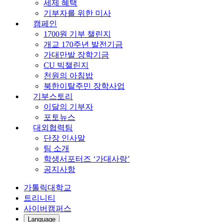
세제 혜택
기부자를 위한 미사
캠페인
1700원 기부 챌린지
개교 170주년 발전기금
가대만발 장학기금
CU 빅챌린지
천원의 아침밥
북한이탈주민 장학사업
기부스토리
이달의 기부자
포토뉴스
대외협력팀
단장 인사말
팀 소개
학생서포터즈 ‘가대사랑’
공지사항
가톨릭대학교
트리니티
사이버캠퍼스
Language