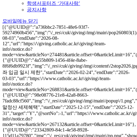
학생서포터즈 ‘가대사랑’
공지사항
모바일메뉴 닫기
[{"@UUID@":"a736bbc2-7851-48e6-93f7-
59274960b456","img":"\/_res\/cuk\/giving\/img\/main\/pop260803(1
08-03","endDate":"2026-08-
12","url":"https:\/\/giving.catholic.ac.kr\/giving\/team-
info\/notice.do?
mode=view&articleNo=274481&article.offset=0&articleLimit=16","@
{"@UUID@":"4a55b809-1456-4f4e-8abe-
8f6f6db9923f","img":"\/_res\/cuk\/giving\/img\/content\/2stop2026.
좌 입금 일시 제한","startDate":"2026-02-24","endDate":"2026-
03-03","url":"https:\/\/www.catholic.ac.kr\/giving\/team-
info\/notice.do?
mode=view&articleNo=268831&article.offset=0&articleLimit=16","
{"@UUID@":"98e08776-21e8-42a8-8663-
7fadc88cf560","img":"\/_res\/cuk\/giving\/img\/main\/popup\/1.png
말정산 세제혜택","startDate":"2025-12-15","endDate":"2025-12-
31","target":"Y","@sortNo":-1,"url":"https:\/\/www.catholic.ac.kr\/gi
info\/notice.do?
mode=view&articleNo=267132&article.offset=0&articleLimit=16"},
{"@UUID@":"23342809-84c1-4e58-8928-
115d11a79780","img":"\/_res\/cuk\/giving\/img\/main\/pp.png","sh