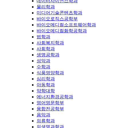
데이터사이언스학과
물리학과
미디어기술콘텐츠학과
바이오로직스공학부
바이오메디컬소프트웨어학과
바이오메디컬화학공학과
법학과
사회복지학과
사회학과
생명공학과
성악과
수학과
식품영양학과
심리학과
아동학과
약학대학
에너지환경공학과
영어영문학부
융합전공학부
음악과
의류학과
의생명과학과