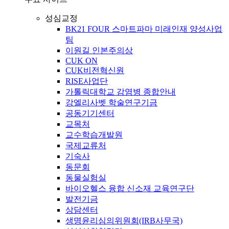
성심교정
BK21 FOUR 스마트파마 미래인재 양성사업
팀
이원길 인본주의상
CUK ON
CUK비전혁신원
RISE사업단
가톨릭대학교 감염병 종합안내
강엘리사벳 학술연구기금
공동기기센터
교목처
교수학습개발원
국제교류처
기숙사
동문회
동물실험실
바이오헬스 융합 신소재 교육연구단
발전기금
상담센터
생명윤리심의위원회(IRB사무국)