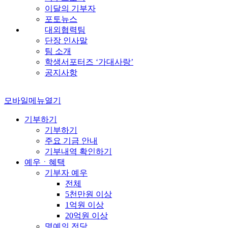
이달의 기부자
포토뉴스
대외협력팀
단장 인사말
팀 소개
학생서포터즈 ‘가대사랑’
공지사항
모바일메뉴열기
기부하기
기부하기
주요 기금 안내
기부내역 확인하기
예우ㆍ혜택
기부자 예우
전체
5천만원 이상
1억원 이상
20억원 이상
명예의 전당