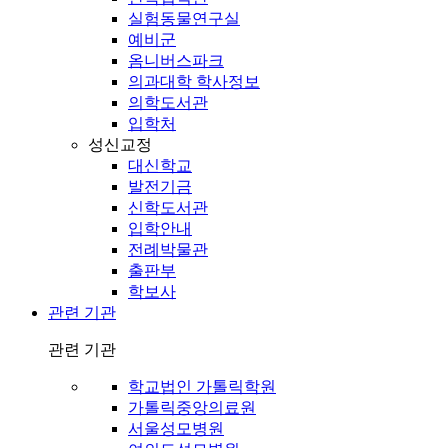
실험동물연구실
예비군
옴니버스파크
의과대학 학사정보
의학도서관
입학처
성신교정
대신학교
발전기금
신학도서관
입학안내
전례박물관
출판부
학보사
관련 기관
관련 기관
학교법인 가톨릭학원
가톨릭중앙의료원
서울성모병원