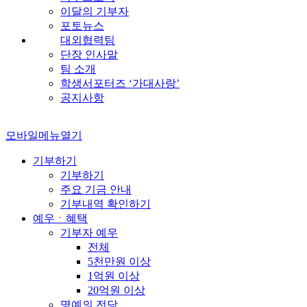
이달의 기부자
포토뉴스
대외협력팀
단장 인사말
팀 소개
학생서포터즈 ‘가대사랑’
공지사항
모바일메뉴열기
기부하기
기부하기
주요 기금 안내
기부내역 확인하기
예우ㆍ혜택
기부자 예우
전체
5천만원 이상
1억원 이상
20억원 이상
명예의 전당