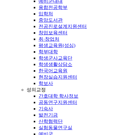
예비군대대
융합전공학부
입학처
중앙도서관
전공진로설계지원센터
창업보육센터
취·창업처
평생교육원(성심)
학부대학
학생군사교육단
학생생활상담소
한국어교육원
현장실습지원센터
학보사
성의교정
간호대학 학사정보
공동연구지원센터
기숙사
발전기금
산학협력단
실험동물연구실
예비군