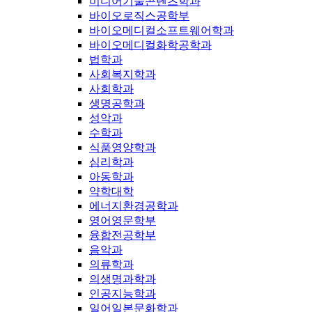
미디어기술콘텐츠학과
바이오로직스공학부
바이오메디컬소프트웨어학과
바이오메디컬화학공학과
법학과
사회복지학과
사회학과
생명공학과
성악과
수학과
식품영양학과
심리학과
아동학과
약학대학
에너지환경공학과
영어영문학부
융합전공학부
음악과
의류학과
의생명과학과
인공지능학과
일어일본문화학과