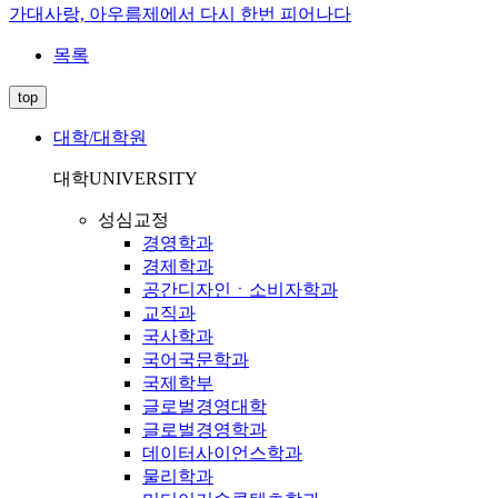
가대사랑, 아우름제에서 다시 한번 피어나다
목록
top
대학/대학원
대학
UNIVERSITY
성심교정
경영학과
경제학과
공간디자인ㆍ소비자학과
교직과
국사학과
국어국문학과
국제학부
글로벌경영대학
글로벌경영학과
데이터사이언스학과
물리학과