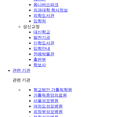
옴니버스파크
의과대학 학사정보
의학도서관
입학처
성신교정
대신학교
발전기금
신학도서관
입학안내
전례박물관
출판부
학보사
관련 기관
관련 기관
학교법인 가톨릭학원
가톨릭중앙의료원
서울성모병원
여의도성모병원
의정부성모병원