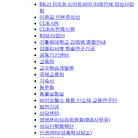
BK21 FOUR 스마트파마 미래인재 양성사업
팀
이원길 인본주의상
CUK ON
CUK비전혁신원
RISE사업단
가톨릭대학교 감염병 종합안내
강엘리사벳 학술연구기금
공동기기센터
교목처
교수학습개발원
국제교류처
기숙사
동문회
동물실험실
바이오헬스 융합 신소재 교육연구단
발전기금
상담센터
생명윤리심의위원회(IRB사무국)
성심산학협력단
인권센터(성폭력상담소)