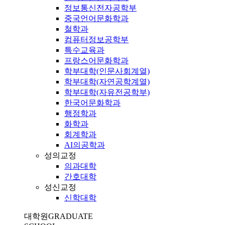
정보통신전자공학부
중국언어문화학과
철학과
컴퓨터정보공학부
특수교육과
프랑스어문화학과
학부대학(인문사회계열)
학부대학(자연공학계열)
학부대학(자유전공학부)
한국어문화학과
행정학과
화학과
회계학과
AI의공학과
성의교정
의과대학
간호대학
성신교정
신학대학
대학원
GRADUATE