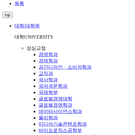
목록
top
대학/대학원
대학
UNIVERSITY
성심교정
경영학과
경제학과
공간디자인ㆍ소비자학과
교직과
국사학과
국어국문학과
국제학부
글로벌경영대학
글로벌경영학과
데이터사이언스학과
물리학과
미디어기술콘텐츠학과
바이오로직스공학부