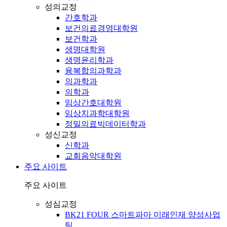
성의교정
간호학과
보건의료경영대학원
보건학과
생명대학원
생명윤리학과
융복합의과학과
의과학과
의학과
임상간호대학원
임상치과학대학원
정밀의료빅데이터학과
성신교정
신학과
교회음악대학원
주요 사이트
주요 사이트
성심교정
BK21 FOUR 스마트파마 미래인재 양성사업
팀