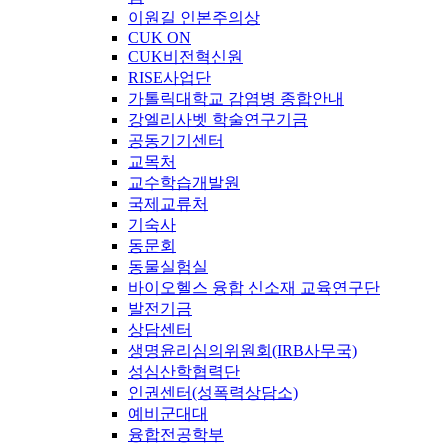
이원길 인본주의상
CUK ON
CUK비전혁신원
RISE사업단
가톨릭대학교 감염병 종합안내
강엘리사벳 학술연구기금
공동기기센터
교목처
교수학습개발원
국제교류처
기숙사
동문회
동물실험실
바이오헬스 융합 신소재 교육연구단
발전기금
상담센터
생명윤리심의위원회(IRB사무국)
성심산학협력단
인권센터(성폭력상담소)
예비군대대
융합전공학부