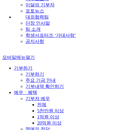
이달의 기부자
포토뉴스
대외협력팀
단장 인사말
팀 소개
학생서포터즈 ‘가대사랑’
공지사항
모바일메뉴열기
기부하기
기부하기
주요 기금 안내
기부내역 확인하기
예우ㆍ혜택
기부자 예우
전체
5천만원 이상
1억원 이상
20억원 이상
명예의 전당