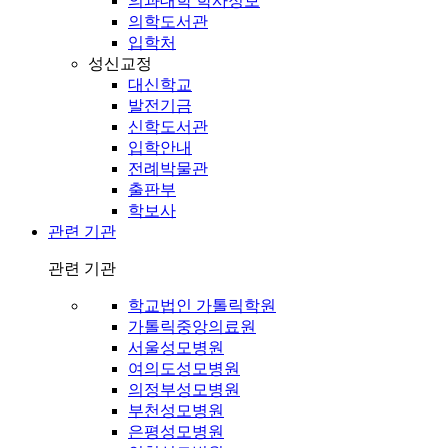
의과대학 학사정보
의학도서관
입학처
성신교정
대신학교
발전기금
신학도서관
입학안내
전례박물관
출판부
학보사
관련 기관
관련 기관
학교법인 가톨릭학원
가톨릭중앙의료원
서울성모병원
여의도성모병원
의정부성모병원
부천성모병원
은평성모병원