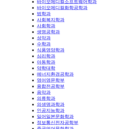
바이오메디컬소프트웨어학과
바이오메디컬화학공학과
법학과
사회복지학과
사회학과
생명공학과
성악과
수학과
식품영양학과
심리학과
아동학과
약학대학
에너지환경공학과
영어영문학부
융합전공학부
음악과
의류학과
의생명과학과
인공지능학과
일어일본문화학과
정보통신전자공학부
중국언어문화학과