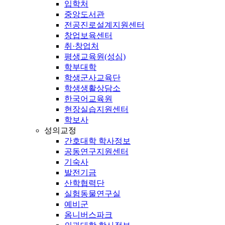
입학처
중앙도서관
전공진로설계지원센터
창업보육센터
취·창업처
평생교육원(성심)
학부대학
학생군사교육단
학생생활상담소
한국어교육원
현장실습지원센터
학보사
성의교정
간호대학 학사정보
공동연구지원센터
기숙사
발전기금
산학협력단
실험동물연구실
예비군
옴니버스파크