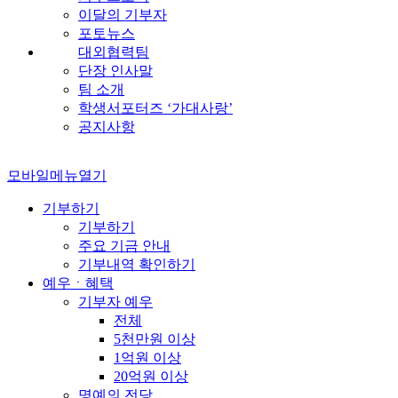
이달의 기부자
포토뉴스
대외협력팀
단장 인사말
팀 소개
학생서포터즈 ‘가대사랑’
공지사항
모바일메뉴열기
기부하기
기부하기
주요 기금 안내
기부내역 확인하기
예우ㆍ혜택
기부자 예우
전체
5천만원 이상
1억원 이상
20억원 이상
명예의 전당