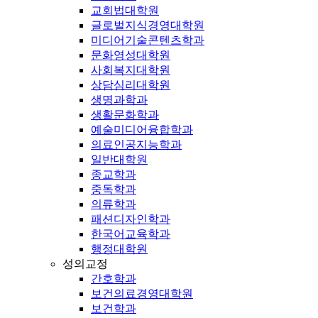
교회법대학원
글로벌지식경영대학원
미디어기술콘텐츠학과
문화영성대학원
사회복지대학원
상담심리대학원
생명과학과
생활문화학과
예술미디어융합학과
의료인공지능학과
일반대학원
종교학과
중독학과
의류학과
패션디자인학과
한국어교육학과
행정대학원
성의교정
간호학과
보건의료경영대학원
보건학과