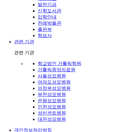
발전기금
신학도서관
입학안내
전례박물관
출판부
학보사
관련 기관
관련 기관
학교법인 가톨릭학원
가톨릭중앙의료원
서울성모병원
여의도성모병원
의정부성모병원
부천성모병원
은평성모병원
인천성모병원
성빈센트병원
대전성모병원
개인정보처리방침