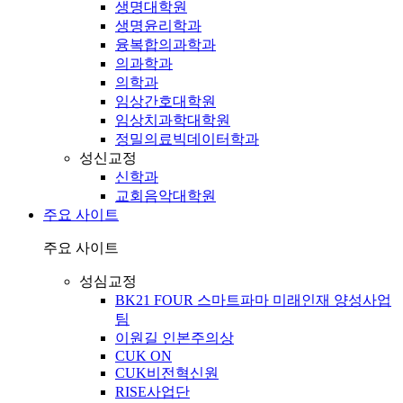
생명대학원
생명윤리학과
융복합의과학과
의과학과
의학과
임상간호대학원
임상치과학대학원
정밀의료빅데이터학과
성신교정
신학과
교회음악대학원
주요 사이트
주요 사이트
성심교정
BK21 FOUR 스마트파마 미래인재 양성사업
팀
이원길 인본주의상
CUK ON
CUK비전혁신원
RISE사업단