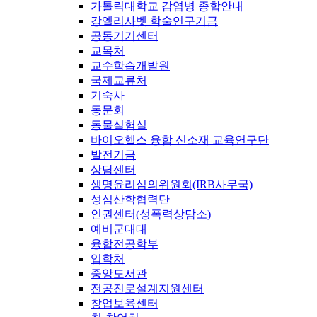
가톨릭대학교 감염병 종합안내
강엘리사벳 학술연구기금
공동기기센터
교목처
교수학습개발원
국제교류처
기숙사
동문회
동물실험실
바이오헬스 융합 신소재 교육연구단
발전기금
상담센터
생명윤리심의위원회(IRB사무국)
성심산학협력단
인권센터(성폭력상담소)
예비군대대
융합전공학부
입학처
중앙도서관
전공진로설계지원센터
창업보육센터