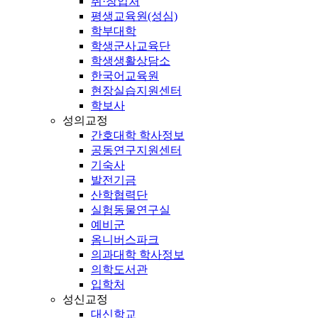
취·창업처
평생교육원(성심)
학부대학
학생군사교육단
학생생활상담소
한국어교육원
현장실습지원센터
학보사
성의교정
간호대학 학사정보
공동연구지원센터
기숙사
발전기금
산학협력단
실험동물연구실
예비군
옴니버스파크
의과대학 학사정보
의학도서관
입학처
성신교정
대신학교