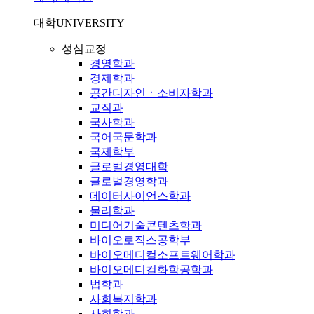
대학
UNIVERSITY
성심교정
경영학과
경제학과
공간디자인ㆍ소비자학과
교직과
국사학과
국어국문학과
국제학부
글로벌경영대학
글로벌경영학과
데이터사이언스학과
물리학과
미디어기술콘텐츠학과
바이오로직스공학부
바이오메디컬소프트웨어학과
바이오메디컬화학공학과
법학과
사회복지학과
사회학과